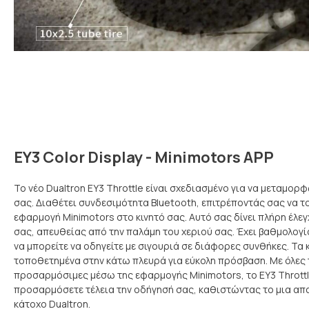
EY3 Color Display - Minimotors APP
Το νέο Dualtron EY3 Throttle είναι σχεδιασμένο για να μεταμορ
σας. Διαθέτει συνδεσιμότητα Bluetooth, επιτρέποντάς σας να το
εφαρμογή Minimotors στο κινητό σας. Αυτό σας δίνει πλήρη έλεγ
σας, απευθείας από την παλάμη του χεριού σας. Έχει βαθμολογί
να μπορείτε να οδηγείτε με σιγουριά σε διάφορες συνθήκες. Τα 
τοποθετημένα στην κάτω πλευρά για εύκολη πρόσβαση. Με όλες τ
προσαρμόσιμες μέσω της εφαρμογής Minimotors, το EY3 Throttl
προσαρμόσετε τέλεια την οδήγησή σας, καθιστώντας το μια απ
κάτοχο Dualtron.