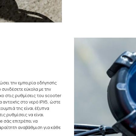
φώσει την εμπειρία οδήγησής
 συνδέσετε εύκολα με την
χο στις ρυθμίσεις του scooter
α αντοχής στο νερό IPX5, ώστε
κουμπιά της είναι έξυπνα
ις ρυθμίσεις να είναι
e σάς επιτρέπει να
αραίτητη αναβάθμιση για κάθε