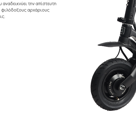
υ αναδεικνύει την απίστευτη
ια φιλόδοξους αρχάριους
ις.