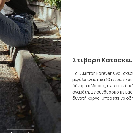
Στιβαρή Κατασκευ
Το Dualtron Forever είναι σχε
μεγάλα ελαστικά 10 ιντσών κα
δύναμη πέδησης, ενώ το ειδικό
αναβάτη. Σε συνδυασμό με βασ
δυνατή κόρνα, μπορείτε να οδη