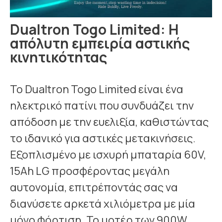
Dualtron Togo Limited: Η
απόλυτη εμπειρία αστικής
κινητικότητας
Το Dualtron Togo Limited είναι ένα
ηλεκτρικό πατίνι που συνδυάζει την
απόδοση με την ευελιξία, καθιστώντας
το ιδανικό για αστικές μετακινήσεις.
Εξοπλισμένο με ισχυρή μπαταρία 60V,
15Ah LG προσφέροντας μεγάλη
αυτονομία, επιτρέποντάς σας να
διανύσετε αρκετά χιλιόμετρα με μία
μόνο φόρτιση. Το μοτέρ των 900W