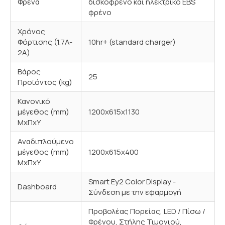
Φρένα
δισκόφρενο και ηλεκτρικό ΕBS
φρένο
Χρόνος
Φόρτισης (1.7A-
10hr+ (standard charger)
2A)
Βάρος
25
Προϊόντος (kg)
Κανονικό
μέγεθος (mm)
1200x615x1130
MxΠxΥ
Αναδιπλούμενο
μέγεθος (mm)
1200x615x400
ΜxΠxΥ
Smart Ey2 Color Display -
Dashboard
Σύνδεση με την εφαρμογή
Προβολέας Πορείας, LED / Πίσω /
Φρένου, Στήλης Τιμονιού,