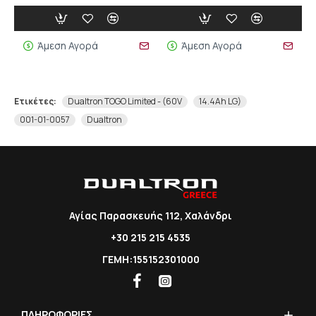
Άμεση Αγορά
Άμεση Αγορά
Ετικέτες:
Dualtron TOGO Limited - (60V
14.4Ah LG)
001-01-0057
Dualtron
Αγίας Παρασκευής 112, Χαλάνδρι
+30 215 215 4535
ΓΕΜΗ:155152301000
ΠΛΗΡΟΦΟΡΙΕΣ