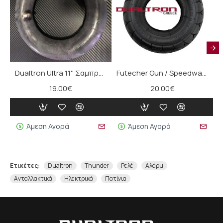
Dualtron Ultra 11'' Σαμπρέλα (90/65-6.5)
Futecher Gun / Speedway Mini 4 Pro Εμπρός Ελαστικό (200x50)
19.00€
20.00€
Άμεση Αγορά
Άμεση Αγορά
Ετικέτες:
Dualtron
Thunder
Ρελέ
Αλάρμ
Ανταλλακτικά
Ηλεκτρικά
Πατίνια