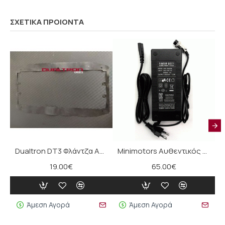
ΣΧΕΤΙΚΑ ΠΡΟΙΟΝΤΑ
Dualtron DT3 Φλάντζα Αδιαβροχοποίησης Πλατφόρμας
Minimotors Αυθεντικός Φορτιστής (58V 2A) για 52V escooters
19.00€
65.00€
Άμεση Αγορά
Άμεση Αγορά