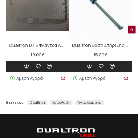
Dualtron DT3 Φλάντζα Αδιαβροχοποίησης Πλατφόρμας
Dualtron Βάση Στήριξης (stand) - 170mm
19.00€
15.00€
Άμεση Αγορά
Άμεση Αγορά
Ετικέτες:
Dualtron
Χειρολαβή
Ανταλλακτικά