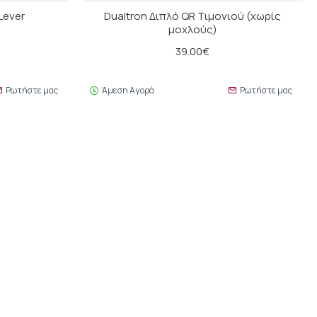
Lever
Dualtron Διπλό QR Τιμονιού (χωρίς
μοχλούς)
39.00€
Ρωτήστε μας
Άμεση Αγορά
Ρωτήστε μας