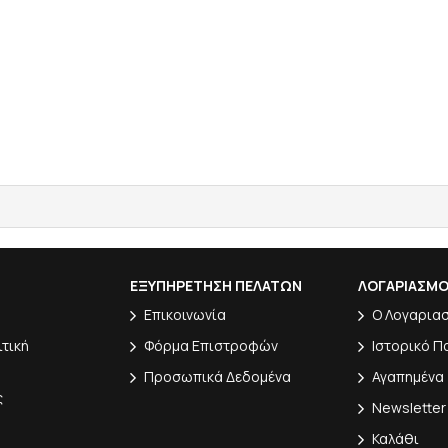
ΕΞΥΠΗΡΕΤΗΣΗ ΠΕΛΑΤΩΝ
ΛΟΓΑΡΙΑΣΜ
Επικοινωνία
Ο Λογαρια
ιτική
Φόρμα Επιστροφών
Ιστορικό Π
Προσωπικά Δεδομένα
Αγαπημένα
ς
Newsletter
Καλάθι