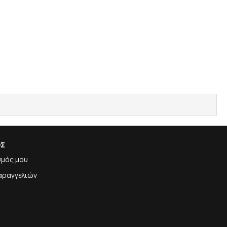
ΟΣ
σμός μου
αραγγελιών