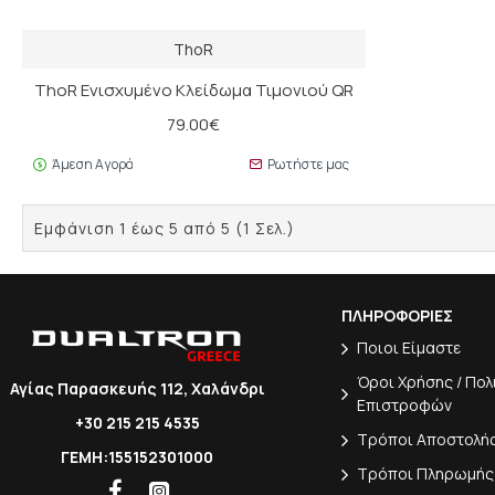
ThoR
ThoR Ενισχυμένο Κλείδωμα Τιμονιού QR
79.00€
Άμεση Αγορά
Ρωτήστε μας
Εμφάνιση 1 έως 5 από 5 (1 Σελ.)
ΠΛΗΡΟΦΟΡΙΕΣ
Ποιοι Είμαστε
Όροι Χρήσης / Πολ
Αγίας Παρασκευής 112, Χαλάνδρι
Επιστροφών
+30 215 215 4535
Τρόποι Αποστολή
ΓΕΜΗ:155152301000
Τρόποι Πληρωμής