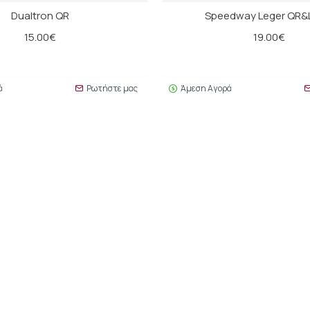
Dualtron QR
Speedway Leger QR&
15.00€
19.00€
ά
Ρωτήστε μας
Άμεση Αγορά