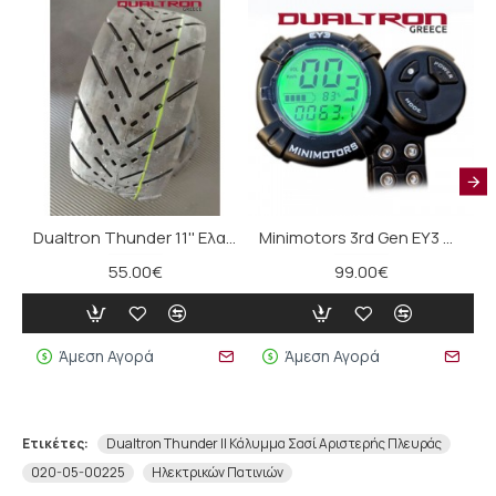
Dualtron Thunder 11'' Ελαστικό αέρος χωρίς σαμπρέλα (τεμάχιο)
Minimotors 3rd Gen EY3 Throttle for Dualtron & Speedway
55.00€
99.00€
Άμεση Αγορά
Άμεση Αγορά
Ετικέτες:
Dualtron Thunder ΙΙ Κάλυμμα Σασί Αριστερής Πλευράς
020-05-00225
Ηλεκτρικών Πατινιών