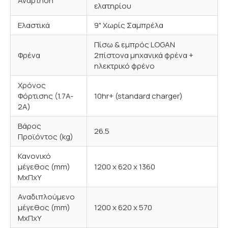
Ανάρτηση
ελατηρίου
Ελαστικά
9" Χωρίς Σαμπρέλα
Πίσω & εμπρός LΟGAN
Φρένα
2πίστονα μηχανικά φρένα +
ηλεκτρικό φρένο
Χρόνος
Φόρτισης (1.7A-
10hr+ (standard charger)
2A)
Βάρος
26.5
Προϊόντος (kg)
Κανονικό
μέγεθος (mm)
1200 x 620 x 1360
MxΠxΥ
Αναδιπλούμενο
μέγεθος (mm)
1200 x 620 x 570
ΜxΠxΥ