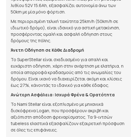
λιθίου 52V 15.6Ah, εξασφαλίζει αυτονομία άνω των
50km με μία μόνο φόρτιση.
Με περιορισμένη τελική ταχύτητα 25km/h (50km/h σε
ιδιωτικό δρόμο), είναι ιδανικό για αστική μετακίνηση,
προσφέροντας ομαλή και ασφαλή οδήγηση στους
δρόμους της πόλης.
Άνετη Οδήγηση σε Κάθε Διαδρομή
Το SuperStellar είναι σχεδιασμένο για απαλή και
ευχάριστη οδήγηση, χάρη στην ανάρτηση με ελατήρια, η
οποία απορροφά κραδασμούς από τις ανωμαλίες του
δρόμου. Είναι ικανό να διαχειρίζεται ακόμη και κλίσεις
έως 27%, κάνοντάς το ιδανικό για κάθε έδαφος.
Ανώτερη Ασφάλεια: Ισχυρά Φρένα & Ορατότητα
Το Nami Stellar είναι εξοπλισμένο με μηχανικά
δισκόφρενα Logan, που προσφέρουν ακριβή και
αξιόπιστη απόδοση φρεναρίσματος. Τα 9-ιντσών
tubeless ελαστικά εξασφαλίζουν εξαιρετική πρόσφυση
σε όλες τις επιφάνειες.