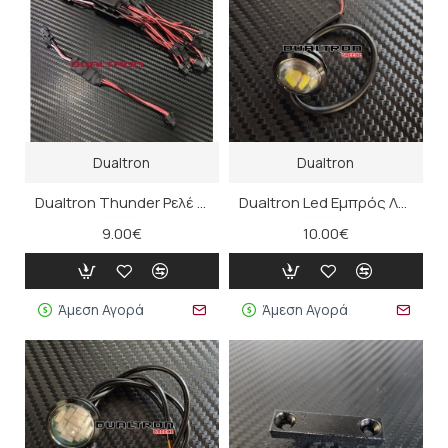
Dualtron
Dualtron
Dualtron Thunder Ρελέ Αλάρμ
Dualtron Led Εμπρός Λευκό (τμχ)
9.00€
10.00€
Άμεση Αγορά
Άμεση Αγορά