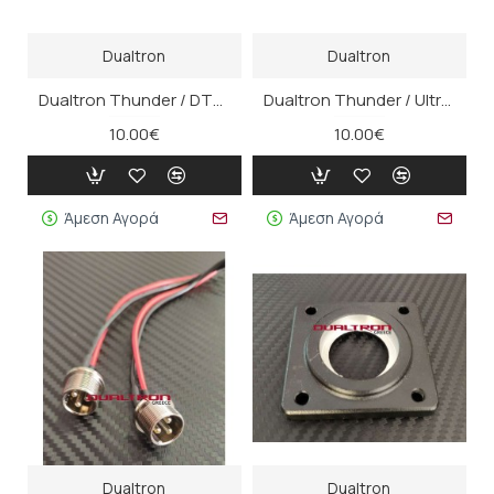
Dualtron
Dualtron
Dualtron Thunder / DT3 / Victor Μπλε Led - Φωτισμός κάτω από το σασί
Dualtron Thunder / Ultra Led ΑΛΑΡΜ Πορτοκαλί (τμχ)
10.00€
10.00€
Άμεση Αγορά
Άμεση Αγορά
Dualtron
Dualtron