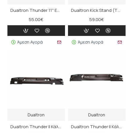
Dualtron Thunder 11'' Ελαστικό αέρος χωρίς σαμπρέλα (τεμάχιο)
Dualtron Kick Stand (Thunder III, Ultra II Upgrade, Spider Max)
55.00€
59.00€
Άμεση Αγορά
Άμεση Αγορά
Dualtron
Dualtron
Dualtron Thunder II Κάλυμμα αριστερής πλευράς (κενό)
Dualtron Thunder II Κάλυμμα δεξιάς πλευράς (κενό)