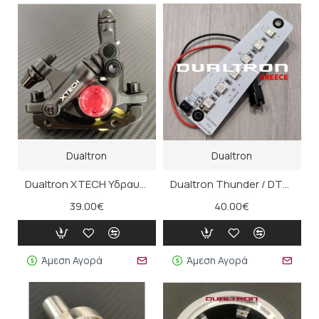
Dualtron
Dualtron
Dualtron XTECH Υδραυλική Δαγκάνα φρένου για DT3 (τμχ)
Dualtron Thunder / DT3 Led / Controller Βάσης Κολόνας
39.00€
40.00€
Άμεση Αγορά
Άμεση Αγορά