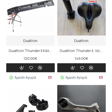
Dualtron
Dualtron
Dualtron Thunder II Κάλυμμα Σασί Δεξιάς Πλευράς
Dualtron Thunder II, Victor Κιτ Σέλας
120.00€
149.00€
Άμεση Αγορά
Άμεση Αγορά