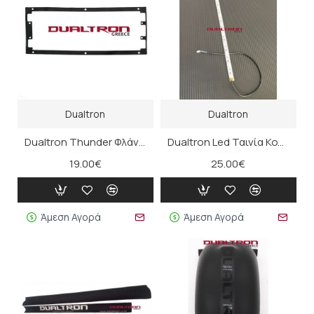
Dualtron
Dualtron
Dualtron Thunder Φλάντζα Αδιαβροχοποίησης Πλατφόρμας
Dualtron Led Ταινία Κολώνας Τιμονιού
19.00€
25.00€
Άμεση Αγορά
Άμεση Αγορά