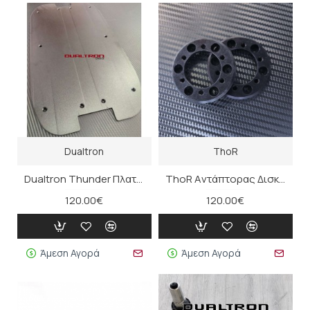
Dualtron
ThoR
Dualtron Thunder Πλατφόρμα
ThoR Aντάπτορας Δισκόπλακας για Thunder / Ultra (ζευγ.)
120.00€
120.00€
Άμεση Αγορά
Άμεση Αγορά