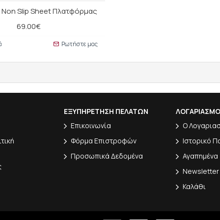
 Non Slip Sheet Πλατφόρμας
69.00€
ά
Ρωτήστε μας
ΕΞΥΠΗΡΕΤΗΣΗ ΠΕΛΑΤΩΝ
ΛΟΓΑΡΙΑΣΜ
Επικοινωνία
Ο Λογαρια
ιτική
Φόρμα Επιστροφών
Ιστορικό Π
Προσωπικά Δεδομένα
Αγαπημένα
ς
Newsletter
Καλάθι