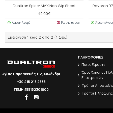
Dualtron Spider MAX Non-Slip Sheet
Rovoron R7
49.00€
Άμεση Αγορά
Ρωτήστε μας
Άμεση Αγορ
Εμφάνιση 1 έως 2 από 2 (1 Σελ.)
ΠΛΗΡΟΦΟΡΙΕΣ
Ποιοι Είμαστε
Όροι Χρήσης / Πολ
Αγίας Παρασκευής 112, Χαλάνδρι
Επιστροφών
+30 215 215 4535
Τρόποι Αποστολή
ΓΕΜΗ:155152301000
Τρόποι Πληρωμής