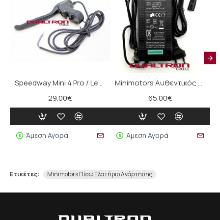
Speedway Mini 4 Pro / Leger Μοχλός Φρένων
Minimotors Αυθεντικός Φορτιστής (54.0V 2A) για 48V eScooters
29.00€
65.00€
Άμεση Αγορά
Άμεση Αγορά
Ετικέτες:
Minimotors Πίσω Ελατήριο Ανάρτησης