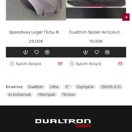
Speedway Leger Πίσω Φτερό
Dualtron Spider Αντιολισθητική Ταινία
29.00€
19.00€
Άμεση Αγορά
Άμεση Αγορά
Ετικέτες:
Dualtron
Ultra
11''
Σαμπρέλα
(90/65-6.5)
Ανταλλακτικά
Ηλεκτρικά
Πατίνια